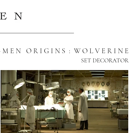
- M E N O R I G I N S : W O L V E R I N E
SET DECORATOR